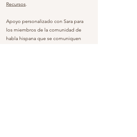
Recursos
.
Apoyo personalizado con Sara para
los miembros de la comunidad de
habla hispana que se comuniquen
con FL&B, envíen un correo
electrónico a
forloveandbabes+Sara@gmail.com
.
Es necesario registrarse. Envíe un
correo electrónico a
saraeillsley@gmail.com
para
registrarse.
Más Información