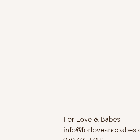
For Love & Babes
info@forloveandbabes