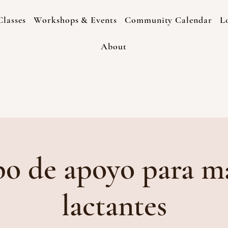
lasses
Workshops & Events
Community Calendar
L
About
o de apoyo para m
lactantes